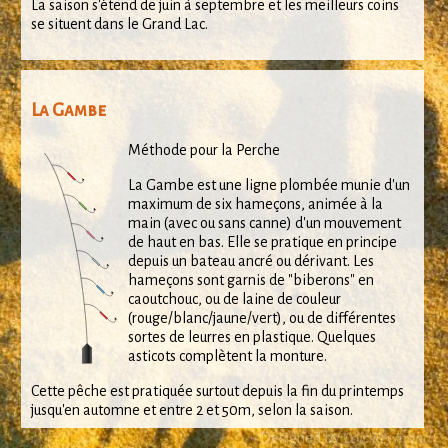
La saison s'étend de juin à septembre et les meilleurs coins
se situent dans le Grand Lac.
La Gambe
Méthode pour la Perche
La Gambe est une ligne plombée munie d'un
maximum de six hameçons, animée à la
main (avec ou sans canne) d'un mouvement
de haut en bas. Elle se pratique en principe
depuis un bateau ancré ou dérivant. Les
hameçons sont garnis de "biberons" en
caoutchouc, ou de laine de couleur
(rouge/blanc/jaune/vert), ou de différentes
sortes de leurres en plastique. Quelques
asticots complètent la monture.
Cette pêche est pratiquée surtout depuis la fin du printemps
jusqu'en automne et entre 2 et 50m, selon la saison.
Designed by
Loïc Reymond